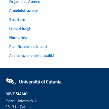
Organi dell'Ateneo
Amministrazione
Strutture
I nostri luoghi
Normativa
Pianificazione e bilanci
Assicurazione della qualità
Università di Catania
DOVE SIAMO
Piazza Università, 2
95131 - Catania