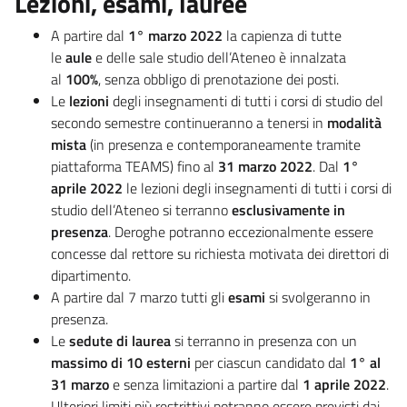
Lezioni, esami, lauree
A partire dal
1° marzo 2022
la capienza di tutte
le
aule
e delle sale studio dell’Ateneo è innalzata
al
100%
, senza obbligo di prenotazione dei posti.
Le
lezioni
degli insegnamenti di tutti i corsi di studio del
secondo semestre continueranno a tenersi in
modalità
mista
(in presenza e contemporaneamente tramite
piattaforma TEAMS) fino al
31 marzo 2022
. Dal
1°
aprile 2022
le lezioni degli insegnamenti di tutti i corsi di
studio dell’Ateneo si terranno
esclusivamente in
presenza
. Deroghe potranno eccezionalmente essere
concesse dal rettore su richiesta motivata dei direttori di
dipartimento.
A partire dal 7 marzo tutti gli
esami
si svolgeranno in
presenza.
Le
sedute di laurea
si terranno in presenza con un
massimo di 10 esterni
per ciascun candidato dal
1° al
31 marzo
e senza limitazioni a partire dal
1 aprile 2022
.
Ulteriori limiti più restrittivi potranno essere previsti dai