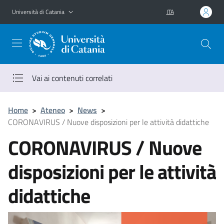
Vai al contenuto principale
Vai al menu di navigazione
Università di Catania
ITA
Vai ai contenuti correlati
Home
>
Ateneo
>
News
>
CORONAVIRUS / Nuove disposizioni per le attività didattiche
CORONAVIRUS / Nuove
disposizioni per le attività
didattiche