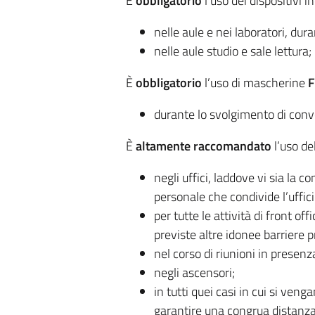
È
obbligatorio
l’uso dei dispositivi i
nelle aule e nei laboratori, dura
nelle aule studio e sale lettura;
È
obbligatorio
l’uso di mascherine
F
durante lo svolgimento di conve
È
altamente raccomandato
l’uso d
negli uffici, laddove vi sia la c
personale che condivide l’uffici
per tutte le attività di front of
previste altre idonee barriere p
nel corso di riunioni in presenz
negli ascensori;
in tutti quei casi in cui si ven
garantire una congrua distanza