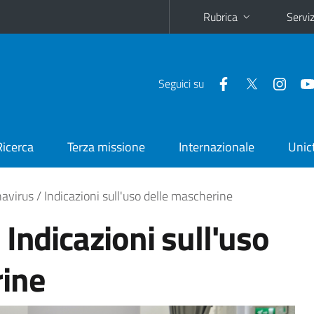
Rubrica
Serviz
Seguici su
Ricerca
Terza missione
Internazionale
Unic
avirus / Indicazioni sull'uso delle mascherine
Indicazioni sull'uso
rine