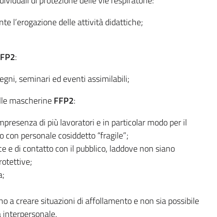
ndividuali di protezione delle vie respiratorie:
nte l’erogazione delle attività didattiche;
FP2
:
gni, seminari ed eventi assimilabili;
elle mascherine
FFP2
:
ompresenza di più lavoratori e in particolar modo per il
o con personale cosiddetto “fragile”;
fice e di contatto con il pubblico, laddove non siano
rotettive;
a;
gano a creare situazioni di affollamento e non sia possibile
 interpersonale.