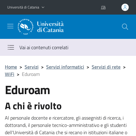
Vai al contenuto principale
Vai al menu di navigazione
Università di Catania
ITA
Vai ai contenuti correlati
Home
>
Servizi
>
Servizi informatici
>
Servizi di rete
>
WiFi
>
Eduroam
Eduroam
A chi è rivolto
Al personale docente e ricercatore, gli assegnisti di ricerca, i
dottorandi, il personale tecnico-amministrativo e gli studenti
dell'Università di Catania che si recano in istituzioni italiane o