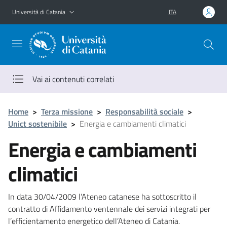
Vai al contenuto principale
Vai al menu di navigazione
Università di Catania
ITA
Vai ai contenuti correlati
Home
>
Terza missione
>
Responsabilità sociale
>
Unict sostenibile
>
Energia e cambiamenti climatici
Energia e cambiamenti
climatici
In data 30/04/2009 l’Ateneo catanese ha sottoscritto il
contratto di Affidamento ventennale dei servizi integrati per
l’efficientamento energetico dell’Ateneo di Catania.