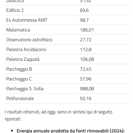
Didattica
51,92
Edificio 2
69,6
Ex Autorimessa AMT
98,7
Matematica
186,01
Osservatorio astrofisico
27,72
Palestra Arcidiacono
112,8
Palestra Zappalà
106,08
Parcheggio B
72,45
Parcheggio C
57,96
Parcheggio S. Sofia
988,08
Polifunzionale
50,16
I risultati ottenuti, ad oggi, sono in sintesi qui di seguito
riportati:
Energia annuale prodotta da fonti rinnovabili (2024):