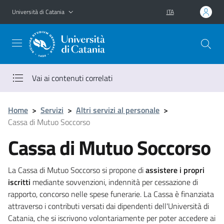
Vai al contenuto principale
Vai al menu di navigazione
Università di Catania
ITA
Vai ai contenuti correlati
Home
>
Servizi
>
Altri servizi al personale
>
Cassa di Mutuo Soccorso
Cassa di Mutuo Soccorso
La Cassa di Mutuo Soccorso si propone di
assistere i propri
iscritti
mediante sovvenzioni, indennità per cessazione di
rapporto, concorso nelle spese funerarie. La Cassa è finanziata
attraverso i contributi versati dai dipendenti dell'Università di
Catania, che si iscrivono volontariamente per poter accedere ai