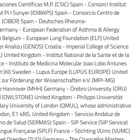
ciones Científicas M.P. (CSIC) Spain - Consorci Institut
 Pi I Sunyer (IDIBAPS) Spain - Consorcio Centro de
P. (CIBER) Spain - Deutsches Rheuma-
ermany - European Federation of Asthma & Allergy
A.) Belgium - European Lung Foundation (ELF) United
 Analizu (GENOS) Croatia - Imperial College of Science
United Kingdom - Institut National de la Sante et de la
 - Instituto de Medicina Molecular Joao Lobo Antunes
utet (KI) Sweden - Lupus Europe (LUPUS EUROPE) United
 zur Förderung der Wissenschaften e.V. (MPI-MG)
e Hannover (MHH) Germany - Örebro University (ORU)
 (OWLSTONE) United Kingdom - Philipps Universität
ry University of London (QMUL), whose administrative
ondon, E1 4NS, United Kingdom - Servicio Andaluz de
eno de Salud (SERMAS) Spain - SIP Service (SIP Service)
Langue Française (SPLF) France - Stichting VUmc (VUMC)
taet Dresden (TUD) Germany - The Chancellor Masters