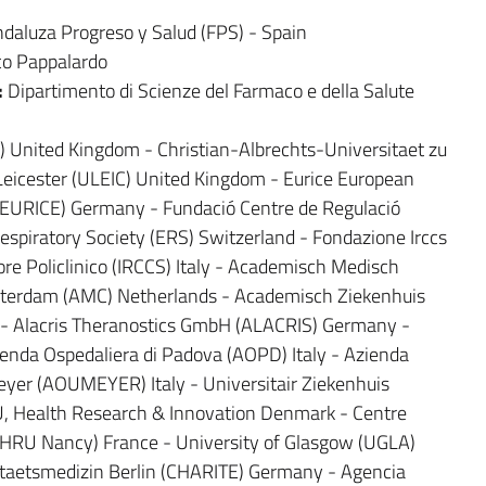
daluza Progreso y Salud (FPS) - Spain
co Pappalardo
:
Dipartimento di Scienze del Farmaco e della Salute
 United Kingdom - Christian-Albrechts-Universitaet zu
Leicester (ULEIC) United Kingdom - Eurice European
(EURICE) Germany - Fundació Centre de Regulació
spiratory Society (ERS) Switzerland - Fondazione Irccs
e Policlinico (IRCCS) Italy - Academisch Medisch
msterdam (AMC) Netherlands - Academisch Ziekenhuis
- Alacris Theranostics GmbH (ALACRIS) Germany -
enda Ospedaliera di Padova (AOPD) Italy - Azienda
eyer (AOUMEYER) Italy - Universitair Ziekenhuis
, Health Research & Innovation Denmark - Centre
(CHRU Nancy) France - University of Glasgow (UGLA)
itaetsmedizin Berlin (CHARITE) Germany - Agencia