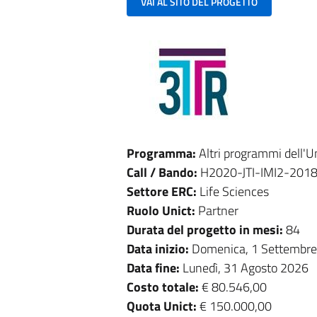
VAI AL SITO DEL PROGETTO
Programma:
Altri programmi dell'
Call / Bando:
H2020-JTI-IMI2-201
Settore ERC:
Life Sciences
Ruolo Unict:
Partner
Durata del progetto in mesi:
84
Data inizio:
Domenica, 1 Settembr
Data fine:
Lunedì, 31 Agosto 2026
Costo totale:
€ 80.546,00
Quota Unict:
€ 150.000,00