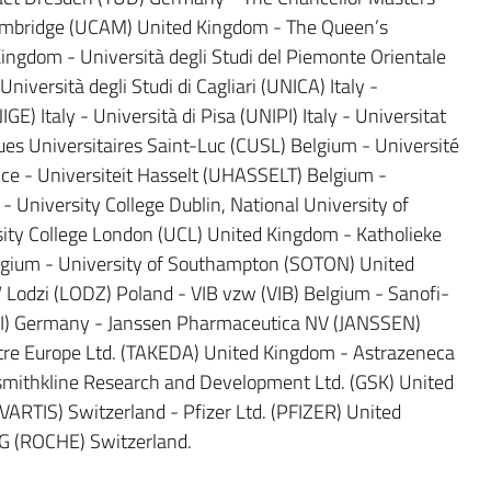
Cambridge (UCAM) United Kingdom - The Queen’s
Kingdom - Università degli Studi del Piemonte Orientale
versità degli Studi di Cagliari (UNICA) Italy -
GE) Italy - Università di Pisa (UNIPI) Italy - Universitat
ues Universitaires Saint-Luc (CUSL) Belgium - Université
ce - Universiteit Hasselt (UHASSELT) Belgium -
- University College Dublin, National University of
sity College London (UCL) United Kingdom - Katholieke
lgium - University of Southampton (SOTON) United
odzi (LODZ) Poland - VIB vzw (VIB) Belgium - Sanofi-
) Germany - Janssen Pharmaceutica NV (JANSSEN)
re Europe Ltd. (TAKEDA) United Kingdom - Astrazeneca
thkline Research and Development Ltd. (GSK) United
RTIS) Switzerland - Pfizer Ltd. (PFIZER) United
G (ROCHE) Switzerland.