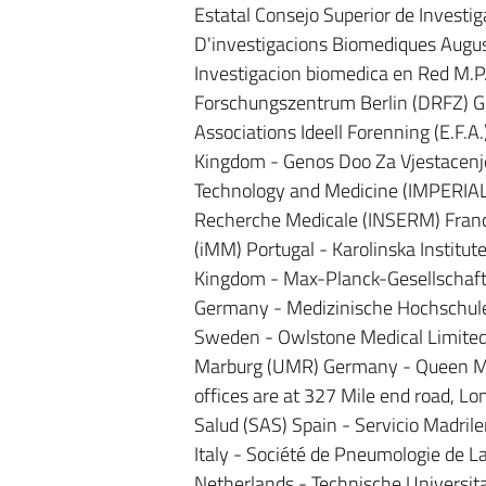
Estatal Consejo Superior de Investiga
D'investigacions Biomediques August
Investigacion biomedica en Red M.
Forschungszentrum Berlin (DRFZ) G
Associations Ideell Forenning (E.F.
Kingdom - Genos Doo Za Vjestacenjei
Technology and Medicine (IMPERIAL) 
Recherche Medicale (INSERM) France
(iMM) Portugal - Karolinska Instit
Kingdom - Max-Planck-Gesellschaft
Germany - Medizinische Hochschul
Sweden - Owlstone Medical Limited
Marburg (UMR) Germany - Queen Ma
offices are at 327 Mile end road, L
Salud (SAS) Spain - Servicio Madril
Italy - Société de Pneumologie de 
Netherlands - Technische Universi