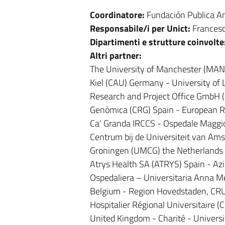
Coordinatore:
Fundación Publica An
Responsabile/i per Unict:
Frances
Dipartimenti e strutture coinvolte
Altri partner:
The University of Manchester (MAN)
Kiel (CAU) Germany - University of 
Research and Project Office GmbH 
Genòmica (CRG) Spain - European Re
Ca' Granda IRCCS - Ospedale Maggior
Centrum bij de Universiteit van A
Groningen (UMCG) the Netherlands 
Atrys Health SA (ATRYS) Spain - Azi
Ospedaliera – Universitaria Anna M
Belgium - Region Hovedstaden, CRU
Hospitalier Régional Universitaire 
United Kingdom - Charité - Univers