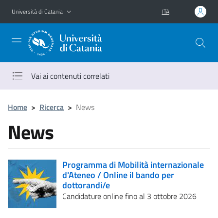
Vai al contenuto principale
Vai al menu di navigazione
Università di Catania
ITA
Vai ai contenuti correlati
Home
>
Ricerca
>
News
News
Programma di Mobilità internazionale
d'Ateneo / Online il bando per
dottorandi/e
Candidature online fino al 3 ottobre 2026