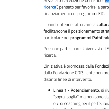
Al via la terza edizione del bando “
vE
ricerca
”, pensato per favorire la part
finanziamento dei programmi EIC.
Il bando intende rafforzare la
cultura
facilitandone il posizionamento strateg
particolare nei
programmi Pathfinder
Possono partecipare Università ed Ent
ricerca.
L'iniziativa è promossa dalla Fonda
dalla Fondazione CDP, l’ente non prof
distinte linee di intervento:
Linea 1 - Potenziamento
: si 
“sopra-soglia” ma non sono stat
ore di coaching per il perfezi