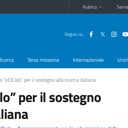
Rubrica
Serviz
Seguici su
Ricerca
Terza missione
Internazionale
Unic
 “vEIColo” per il sostegno alla ricerca italiana
o” per il sostegno
aliana