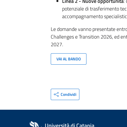
Linea 2 - Nuove opportunità
:
potenziale di trasferimento tec
accompagnamento specialistic
Le domande vanno presentate entro 
Challenges e Transition 2026, ed entr
2027.
VAI AL BANDO
Condividi
Università di Catania