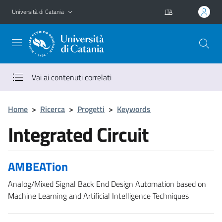
Vai al contenuto principale
Vai al menu di navigazione
Università di Catania
ITA
Vai ai contenuti correlati
Home
>
Ricerca
>
Progetti
>
Keywords
Integrated Circuit
AMBEATion
Analog/Mixed Signal Back End Design Automation based on
Machine Learning and Artificial Intelligence Techniques