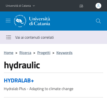
Vai al contenuto principale
Vai al menu di navigazione
Università di Catania
ITA
Vai ai contenuti correlati
Home
>
Ricerca
>
Progetti
>
Keywords
hydraulic
HYDRALAB+
Hydralab Plus - Adapting to climate change