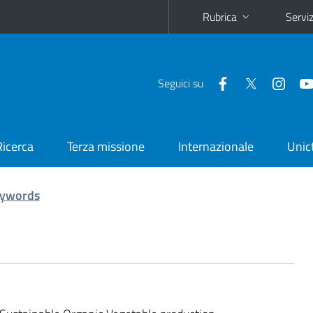
Rubrica
Serviz
Seguici su
Ricerca
Terza missione
Internazionale
Unic
ywords