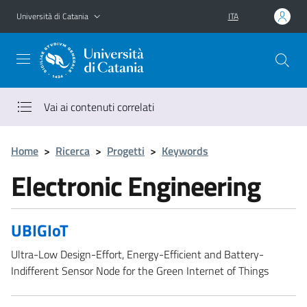
Vai al contenuto principale
Vai al menu di navigazione
Università di Catania
ITA
Vai ai contenuti correlati
Home
>
Ricerca
>
Progetti
>
Keywords
Electronic Engineering
UBIGIoT
Ultra-Low Design-Effort, Energy-Efficient and Battery-
Indifferent Sensor Node for the Green Internet of Things