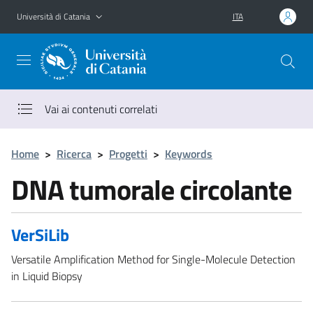
Vai al contenuto principale
Vai al menu di navigazione
Università di Catania
ITA
Vai ai contenuti correlati
Home
>
Ricerca
>
Progetti
>
Keywords
DNA tumorale circolante
VerSiLib
Versatile Amplification Method for Single-Molecule Detection
in Liquid Biopsy