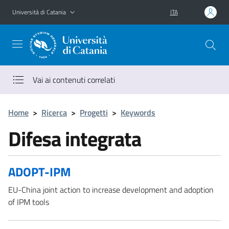
Vai al contenuto principale
Vai al menu di navigazione
Università di Catania
ITA
Vai ai contenuti correlati
Home
>
Ricerca
>
Progetti
>
Keywords
Difesa integrata
ADOPT-IPM
EU-China joint action to increase development and adoption
of IPM tools