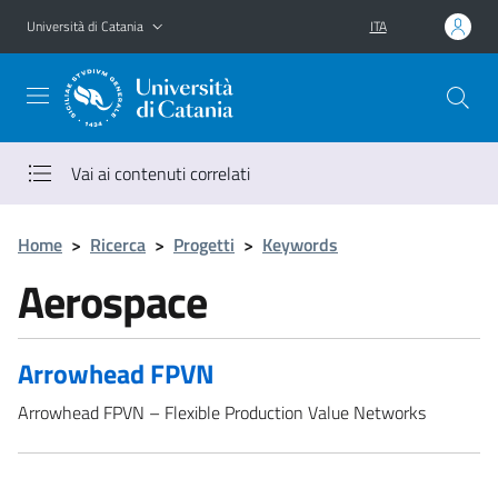
Vai al contenuto principale
Vai al menu di navigazione
Università di Catania
ITA
Vai ai contenuti correlati
Home
>
Ricerca
>
Progetti
>
Keywords
Aerospace
Arrowhead FPVN
Arrowhead FPVN – Flexible Production Value Networks