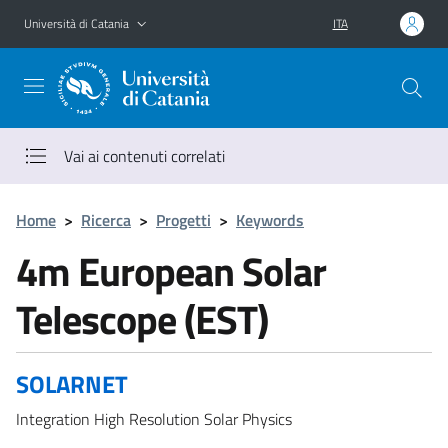
Vai al contenuto principale
Vai al menu di navigazione
Università di Catania
ITA
Vai ai contenuti correlati
Home
>
Ricerca
>
Progetti
>
Keywords
4m European Solar
Telescope (EST)
SOLARNET
Integration High Resolution Solar Physics