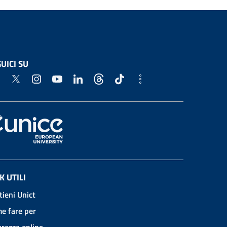
UICI SU
K UTILI
tieni Unict
e fare per
urezza online