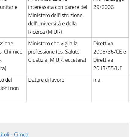
unitarie
interessata con parere del
29/2006
Ministero dell'Istruzione,
dell'Università e della
Ricerca (MIUR)
ssione
Ministero che vigila la
Direttiva
s. Chimico,
professione (es. Salute,
2005/36/CE e
,
Giustizia, MIUR, eccetera)
Direttiva
ra)
2013/55/UE
to del
Datore di lavoro
n.a.
sioni non
itoli - Cimea