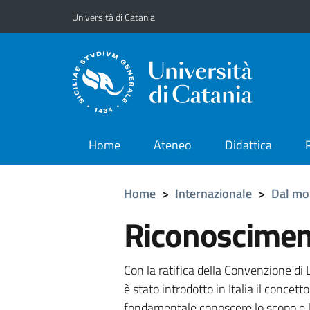
Vai al contenuto principale
Vai al menu di navigazione
Università di Catania
Home
Ateneo
Didattica
Home
>
Internazionale
>
Dal mo
Riconoscimento
Con la ratifica della Convenzione di
è stato introdotto in Italia il concetto
fondamentale conoscere lo scopo e la