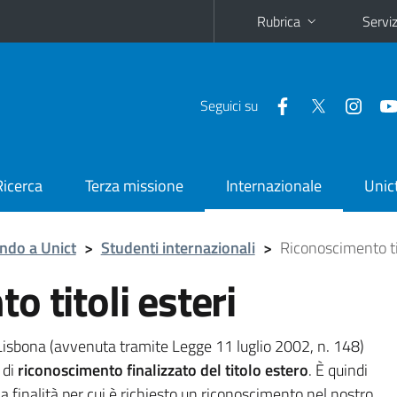
Rubrica
Serviz
Seguici su
Ricerca
Terza missione
Internazionale
Unic
ndo a Unict
>
Studenti internazionali
>
Riconoscimento tit
 titoli esteri
 Lisbona (avvenuta tramite Legge 11 luglio 2002, n. 148)
 di
riconoscimento finalizzato del titolo estero
. È quindi
 finalità per cui è richiesto un riconoscimento nel nostro