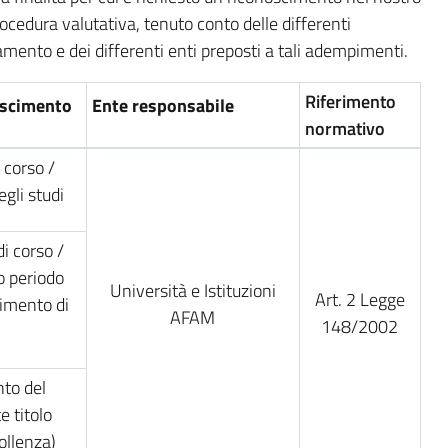
rocedura valutativa, tenuto conto delle differenti
amento e dei differenti enti preposti a tali adempimenti.
Riferimento
oscimento
Ente responsabile
normativo
 corso /
gli studi
i corso /
 periodo
Università e Istituzioni
Art. 2 Legge
cimento di
AFAM
148/2002
to del
e titolo
ollenza)