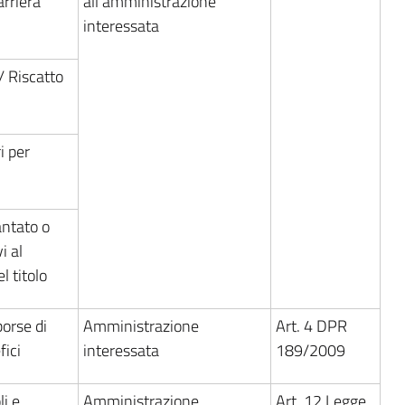
arriera
all'amministrazione
interessata
 / Riscatto
i per
antato o
i al
 titolo
orse di
Amministrazione
Art. 4 DPR
fici
interessata
189/2009
li e
Amministrazione
Art. 12 Legge