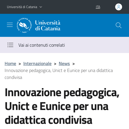
Vai al contenuto principale
Vai al menu di navigazione
Università di Catania
ITA
Vai ai contenuti correlati
Home
>
Internazionale
>
News
>
Innovazione pedagogica, Unict e Eunice per una didattica
condivisa
Innovazione pedagogica,
Unict e Eunice per una
didattica condivisa