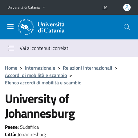
Vai al contenuto principale
Vai al menu di navigazione
Università di Catania
ITA
Vai ai contenuti correlati
Home
>
Internazionale
>
Relazioni internazionali
>
Accordi di mobilità e scambio
>
Elenco accordi di mobilità e scambio
University of
Johannesburg
Paese:
Sudafrica
Città:
Johannesburg