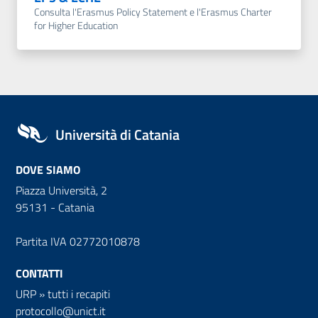
Consulta l'Erasmus Policy Statement e l'Erasmus Charter
for Higher Education
Università di Catania
DOVE SIAMO
Piazza Università, 2
95131 - Catania
Partita IVA 02772010878
CONTATTI
URP
»
tutti i recapiti
protocollo@unict.it