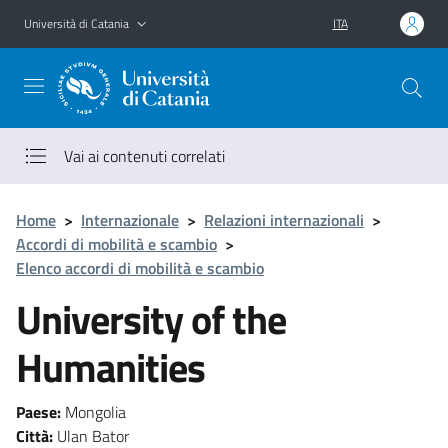
Vai al contenuto principale
Vai al menu di navigazione
Università di Catania
ITA
Vai ai contenuti correlati
Home
>
Internazionale
>
Relazioni internazionali
>
Accordi di mobilità e scambio
>
Elenco accordi di mobilità e scambio
University of the
Humanities
Paese:
Mongolia
Città:
Ulan Bator