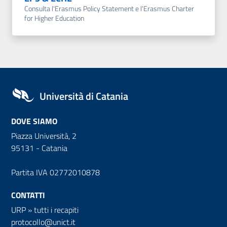
Consulta l'Erasmus Policy Statement e l'Erasmus Charter
for Higher Education
Università di Catania
DOVE SIAMO
Piazza Università, 2
95131 - Catania
Partita IVA 02772010878
CONTATTI
URP
»
tutti i recapiti
protocollo@unict.it