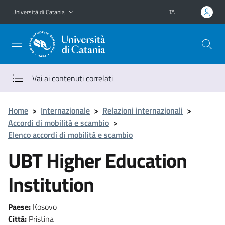
Vai al contenuto principale
Vai al menu di navigazione
Università di Catania
ITA
Vai ai contenuti correlati
Home
>
Internazionale
>
Relazioni internazionali
>
Accordi di mobilità e scambio
>
Elenco accordi di mobilità e scambio
UBT Higher Education
Institution
Paese:
Kosovo
Città:
Pristina