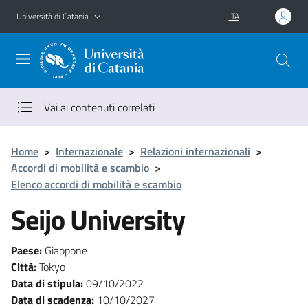
Vai al contenuto principale
Vai al menu di navigazione
Università di Catania
ITA
Vai ai contenuti correlati
Home
>
Internazionale
>
Relazioni internazionali
>
Accordi di mobilità e scambio
>
Elenco accordi di mobilità e scambio
Seijo University
Paese:
Giappone
Città:
Tokyo
Data di stipula:
09/10/2022
Data di scadenza:
10/10/2027