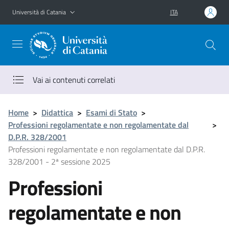
Vai al contenuto principale
Vai al menu di navigazione
Università di Catania
ITA
Vai ai contenuti correlati
Home
>
Didattica
>
Esami di Stato
>
Professioni regolamentate e non regolamentate dal
>
D.P.R. 328/2001
Professioni regolamentate e non regolamentate dal D.P.R.
328/2001 - 2ª sessione 2025
Professioni
regolamentate e non