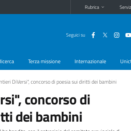
Rubrica
Serviz
Seguici su
Ricerca
Terza missione
Internazionale
Unic
tieri DiVersi", concorso di poesia sui diritti dei bambini
rsi", concorso di
itti dei bambini