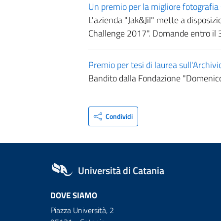
Un premio per la migliore fotografi
L'azienda "Jak&Jil" mette a disposiz
Challenge 2017". Domande entro il
Premio per tesi di laurea sull'Archivi
Bandito dalla Fondazione "Domenico
Condividi
Università di Catania
DOVE SIAMO
Piazza Università, 2