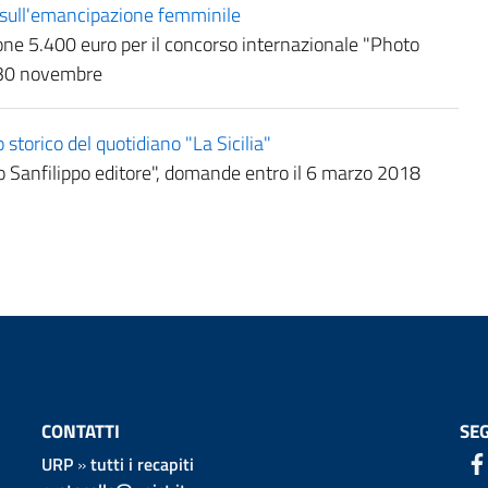
a sull'emancipazione femminile
ione 5.400 euro per il concorso internazionale "Photo
 30 novembre
o storico del quotidiano "La Sicilia"
 Sanfilippo editore", domande entro il 6 marzo 2018
CONTATTI
SEG
URP
»
tutti i recapiti