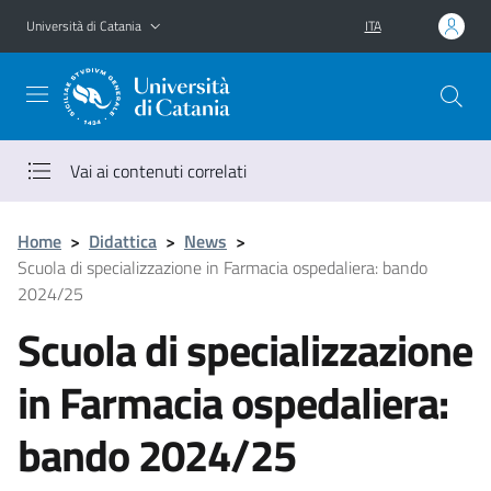
Vai al contenuto principale
Vai al menu di navigazione
Università di Catania
ITA
Vai ai contenuti correlati
Home
>
Didattica
>
News
>
Scuola di specializzazione in Farmacia ospedaliera: bando
2024/25
Scuola di specializzazione
in Farmacia ospedaliera:
bando 2024/25