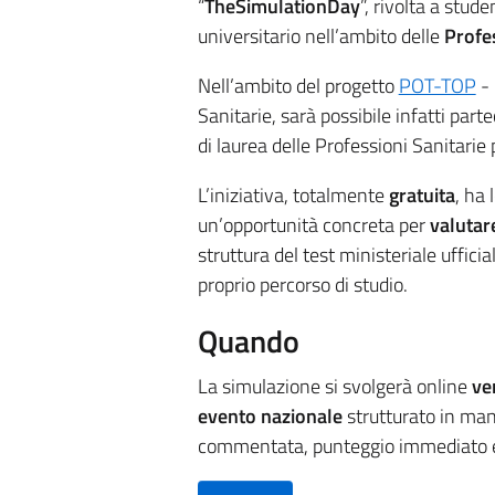
“
TheSimulationDay
”, rivolta a stud
universitario nell’ambito delle
Profes
Nell’ambito del progetto
POT-TOP
- 
Sanitarie, sarà possibile infatti part
di laurea delle Professioni Sanitar
L’iniziativa, totalmente
gratuita
, ha 
un’opportunità concreta per
valutare
struttura del test ministeriale uffici
proprio percorso di studio.
Quando
La simulazione si svolgerà online
ve
evento nazionale
strutturato in man
commentata, punteggio immediato e c