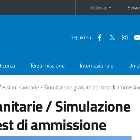
Rubrica
Serviz
Seguici su
Ricerca
Terza missione
Internazionale
Unic
fessioni sanitarie / Simulazione gratuita del test di ammissi
anitarie / Simulazione
test di ammissione