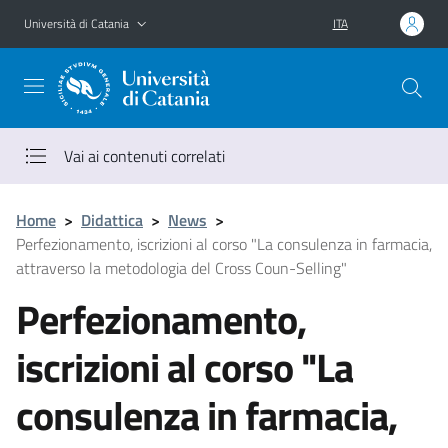
Vai al contenuto principale
Vai al menu di navigazione
Università di Catania
ITA
Vai ai contenuti correlati
Home
>
Didattica
>
News
>
Perfezionamento, iscrizioni al corso "La consulenza in farmacia,
attraverso la metodologia del Cross Coun-Selling"
Perfezionamento,
iscrizioni al corso "La
consulenza in farmacia,