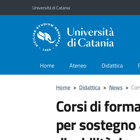
Vai al contenuto principale
Vai al menu di navigazione
Università di Catania
Home
Ateneo
Didattica
Home
>
Didattica
>
News
>
Cors
Corsi di forma
per sostegno 