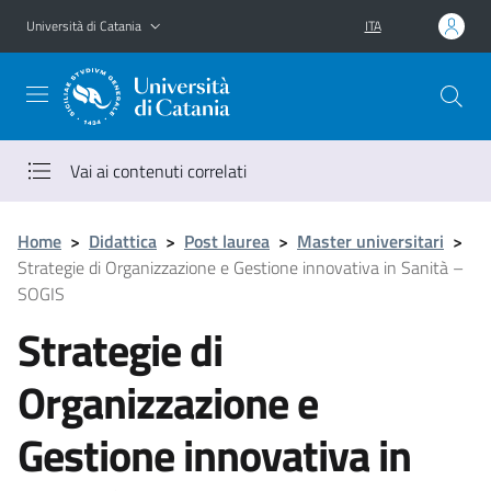
Vai al contenuto principale
Vai al menu di navigazione
Università di Catania
ITA
Vai ai contenuti correlati
Home
>
Didattica
>
Post laurea
>
Master universitari
>
Strategie di Organizzazione e Gestione innovativa in Sanità –
SOGIS
Strategie di
Organizzazione e
Gestione innovativa in