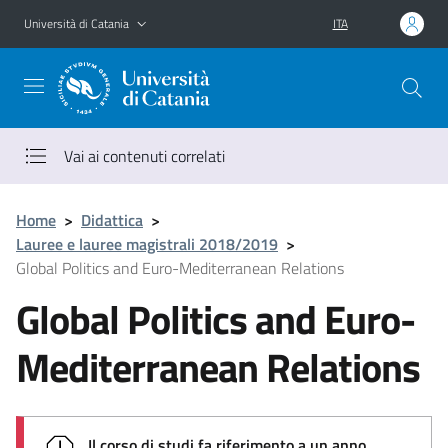
Vai al contenuto principale
Vai al menu di navigazione
Università di Catania
ITA
Vai ai contenuti correlati
Home
>
Didattica
>
Lauree e lauree magistrali 2018/2019
>
Global Politics and Euro-Mediterranean Relations
Global Politics and Euro-
Mediterranean Relations
Il corso di studi fa riferimento a un anno