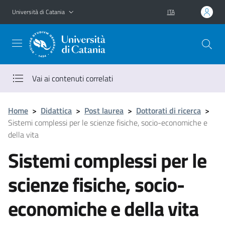
Vai al contenuto principale
Vai al menu di navigazione
Università di Catania
ITA
Vai ai contenuti correlati
Home
>
Didattica
>
Post laurea
>
Dottorati di ricerca
>
Sistemi complessi per le scienze fisiche, socio-economiche e
della vita
Sistemi complessi per le
scienze fisiche, socio-
economiche e della vita