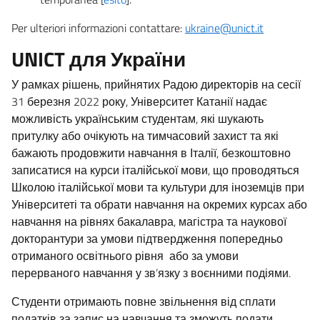
Per ulteriori informazioni contattare:
ukraine@unict.it
UNICT для України
У рамках рішень, прийнятих Радою директорів на сесії
31 березня 2022 року, Університет Катанії надає
можливість українським студентам, які шукають
притулку або очікують на тимчасовий захист та які
бажають продовжити навчання в Італії, безкоштовно
записатися на курси італійської мови, що проводяться
Школою італійської мови та культури для іноземців при
Університеті та обрати навчання на окремих курсах або
навчання на рівнях бакалавра, магістра та наукової
докторантури за умови підтвердження попередньо
отриманого освітнього рівня або за умови
перерваного навчання у зв’язку з воєнними подіями.
Студенти отримають повне звільнення від сплати
податків за запис на навчання та зможуть подати