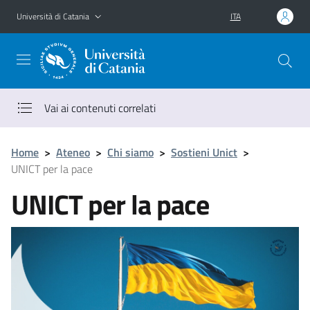
Vai al contenuto principale
Vai al menu di navigazione
Università di Catania
ITA
Vai ai contenuti correlati
Home
>
Ateneo
>
Chi siamo
>
Sostieni Unict
>
UNICT per la pace
UNICT per la pace