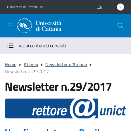
Vai al contenuto principale
Vai al menu di navigazione
Università di Catania
ITA
Vai ai contenuti correlati
Home
>
Ateneo
>
Newsletter d'Ateneo
>
Newsletter n.29/2017
Newsletter n.29/2017