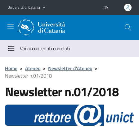
Vai al contenuto principale
Vai al menu di navigazione
Università di Catania
ITA
Vai ai contenuti correlati
Home
>
Ateneo
>
Newsletter d'Ateneo
>
Newsletter n.01/2018
Newsletter n.01/2018