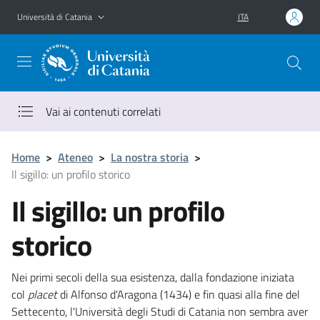
Vai al contenuto principale
Vai al menu di navigazione
Università di Catania
ITA
Vai ai contenuti correlati
Home
>
Ateneo
>
La nostra storia
>
Il sigillo: un profilo storico
Il sigillo: un profilo
storico
Nei primi secoli della sua esistenza, dalla fondazione iniziata
col
placet
di Alfonso d'Aragona (1434) e fin quasi alla fine del
Settecento, l'Università degli Studi di Catania non sembra aver