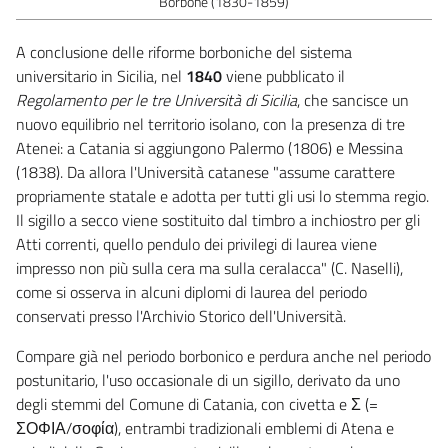
Borbone (1830-1859)
A conclusione delle riforme borboniche del sistema
universitario in Sicilia, nel
1840
viene pubblicato il
Regolamento per le tre Università di Sicilia
, che sancisce un
nuovo equilibrio nel territorio isolano, con la presenza di tre
Atenei: a Catania si aggiungono Palermo (1806) e Messina
(1838). Da allora l'Università catanese "assume carattere
propriamente statale e adotta per tutti gli usi lo stemma regio.
Il sigillo a secco viene sostituito dal timbro a inchiostro per gli
Atti correnti, quello pendulo dei privilegi di laurea viene
impresso non più sulla cera ma sulla ceralacca" (C. Naselli),
come si osserva in alcuni diplomi di laurea del periodo
conservati presso l'Archivio Storico dell'Università.
Compare già nel periodo borbonico e perdura anche nel periodo
postunitario, l'uso occasionale di un sigillo, derivato da uno
degli stemmi del Comune di Catania, con civetta e Σ (=
ΣΟΦΙΑ/σοφία), entrambi tradizionali emblemi di Atena e