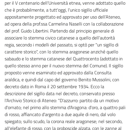
per il V centenario dell'Università etnea, venne adottato quello
che è probabilmente, a tutt'oggi, l'unico sigillo ufficiale
appositamente progettato ed approvato per uso dell'Ateneo,
ad opera della prof.ssa Carmelina Naselli con la collaborazione
del prof. Guido Libertini. Partendo dal principio generale di
associare lo stemma civico catanese a quello dell'autorità
regia, secondo i modelli del passato, si optò per "un sigillo di
carattere storico", con lo stemma aragonese anziché quello
sabaudo e lo stemma catanese del Quattrocento (adottato in
quello stesso anno per il nuovo stemma del Comune). Il sigillo
proposto venne esaminato ed approvato dalla Consulta
araldica, e quindi dal capo del governo Benito Mussolini, con
decreto dato in Roma il 20 settembre 1934. Ecco la
descrizione del sigillo data nel decreto, conservato presso
l'Archivio Storico di Ateneo: "D'azzurro: partito da un motivo
d'ornato; nel primo allo stemma d'Aragona: d'oro, a quattro pali
di rosso, affiancato d'argento a due aquile di nero, dal volo
spiegato; sullo scudo, la corona reale aragonese; nel secondo,
all'elefante di rosso, con la proboscide alzata, con le zanne al