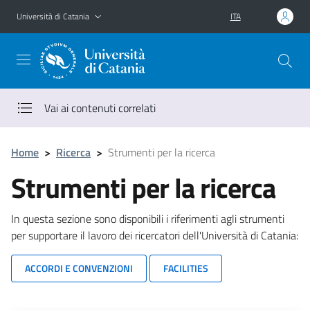
Vai al contenuto principale
Vai al menu di navigazione
Università di Catania
ITA
Vai ai contenuti correlati
Home
>
Ricerca
>
Strumenti per la ricerca
Strumenti per la ricerca
In questa sezione sono disponibili i riferimenti agli strumenti
per supportare il lavoro dei ricercatori dell'Università di Catania:
ACCORDI E CONVENZIONI
FACILITIES