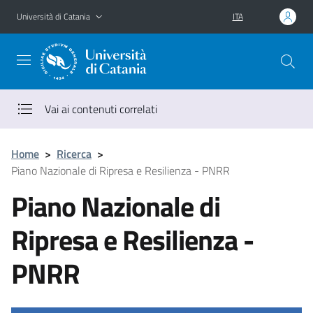
Vai al contenuto principale
Vai al menu di navigazione
Università di Catania
ITA
Vai ai contenuti correlati
Home
>
Ricerca
>
Piano Nazionale di Ripresa e Resilienza - PNRR
Piano Nazionale di
Ripresa e Resilienza -
PNRR