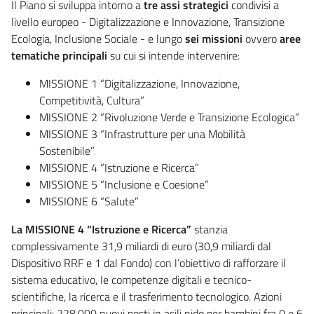
Il Piano si sviluppa intorno a
tre assi strategici
condivisi a
livello europeo - Digitalizzazione e Innovazione, Transizione
Ecologia, Inclusione Sociale - e lungo
sei missioni
ovvero
aree
tematiche principali
su cui si intende intervenire:
MISSIONE 1 “Digitalizzazione, Innovazione,
Competitività, Cultura”
MISSIONE 2 “Rivoluzione Verde e Transizione Ecologica”
MISSIONE 3 “Infrastrutture per una Mobilità
Sostenibile”
MISSIONE 4 “Istruzione e Ricerca”
MISSIONE 5 “Inclusione e Coesione”
MISSIONE 6 “Salute”
La MISSIONE 4 “Istruzione e Ricerca”
stanzia
complessivamente 31,9 miliardi di euro (30,9 miliardi dal
Dispositivo RRF e 1 dal Fondo) con l’obiettivo di rafforzare il
sistema educativo, le competenze digitali e tecnico-
scientifiche, la ricerca e il trasferimento tecnologico. Azioni
principali: 228.000 nuovi posti in asili nido per bambini fra 0 e 6