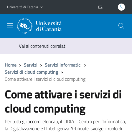
Vai al contenuto principale
Vai al menu di navigazione
Università di Catania
ITA
Vai ai contenuti correlati
Home
>
Servizi
>
Servizi informatici
>
Servizi di cloud computing
>
Come attivare i servizi di cloud computing
Come attivare i servizi di
cloud computing
Per tutti gli accordi elencati, il CIDIA - Centro per l’Informatica,
la Digitalizzazione e l’Intelligenza Artificiale, svolge il ruolo di