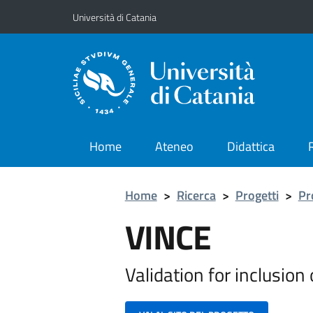
Vai al contenuto principale
Vai al menu di navigazione
Università di Catania
Home
Ateneo
Didattica
Home
>
Ricerca
>
Progetti
>
Pr
VINCE
Validation for inclusion