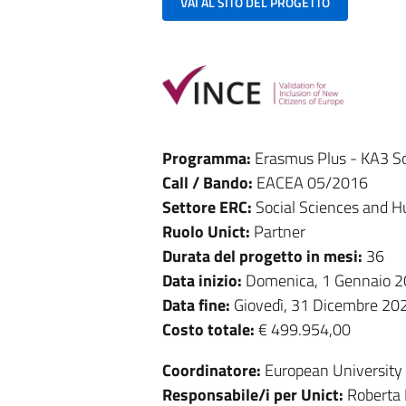
VAI AL SITO DEL PROGETTO
Programma:
Erasmus Plus - KA3 Soc
Call / Bando:
EACEA 05/2016
Settore ERC:
Social Sciences and H
Ruolo Unict:
Partner
Durata del progetto in mesi:
36
Data inizio:
Domenica, 1 Gennaio 
Data fine:
Giovedì, 31 Dicembre 20
Costo totale:
€ 499.954,00
Coordinatore:
European University
Responsabile/i per Unict:
Roberta 