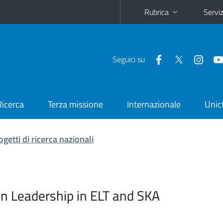
Rubrica
Serviz
Seguici su
Ricerca
Terza missione
Internazionale
Unic
ogetti di ricerca nazionali
an Leadership in ELT and SKA