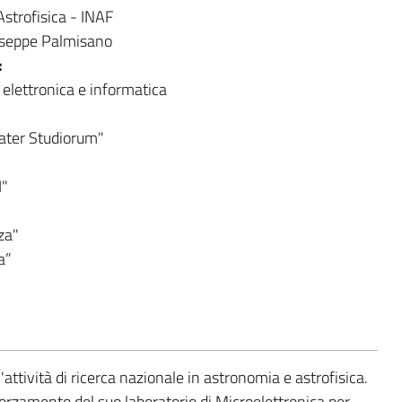
Astrofisica - INAF
useppe Palmisano
:
 elettronica e informatica
Mater Studiorum"
I"
za"
a”
l'attività di ricerca nazionale in astronomia e astrofisica.
fforzamento del suo laboratorio di Microelettronica per