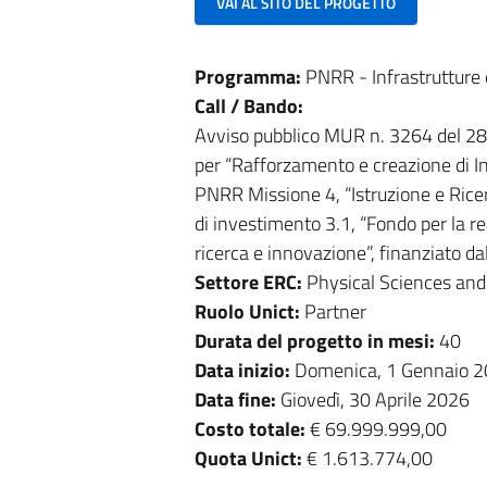
VAI AL SITO DEL PROGETTO
Programma:
PNRR - Infrastrutture d
Call / Bando:
Avviso pubblico MUR n. 3264 del 28/
per “Rafforzamento e creazione di Inf
PNRR Missione 4, “Istruzione e Ricer
di investimento 3.1, “Fondo per la re
ricerca e innovazione”, finanziato 
Settore ERC:
Physical Sciences and
Ruolo Unict:
Partner
Durata del progetto in mesi:
40
Data inizio:
Domenica, 1 Gennaio 
Data fine:
Giovedì, 30 Aprile 2026
Costo totale:
€ 69.999.999,00
Quota Unict:
€ 1.613.774,00