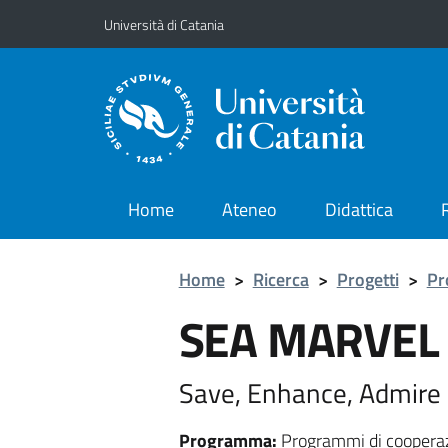
Vai al contenuto principale
Vai al menu di navigazione
Università di Catania
Home
Ateneo
Didattica
Home
>
Ricerca
>
Progetti
>
Pr
SEA MARVEL
Save, Enhance, Admire M
Programma:
Programmi di cooperaz