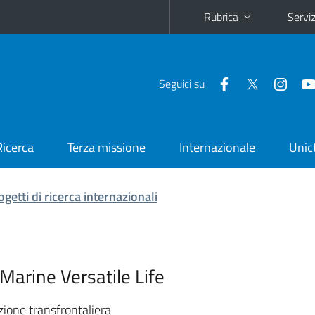
Rubrica
Serviz
Seguici su
Ricerca
Terza missione
Internazionale
Unic
ogetti di ricerca internazionali
arine Versatile Life
ione transfrontaliera