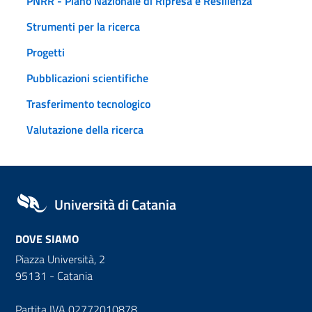
PNRR - Piano Nazionale di Ripresa e Resilienza
Strumenti per la ricerca
Progetti
Pubblicazioni scientifiche
Trasferimento tecnologico
Valutazione della ricerca
Università di Catania
DOVE SIAMO
Piazza Università, 2
95131 - Catania
Partita IVA 02772010878