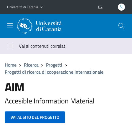
Vai al contenuto principale
Vai al menu di navigazione
Università di Catania
ITA
Vai ai contenuti correlati
Home
>
Ricerca
>
Progetti
>
Progetti di ricerca di cooperazione internazionale
AIM
Accesible Information Material
VAI AL SITO DEL PROGETTO