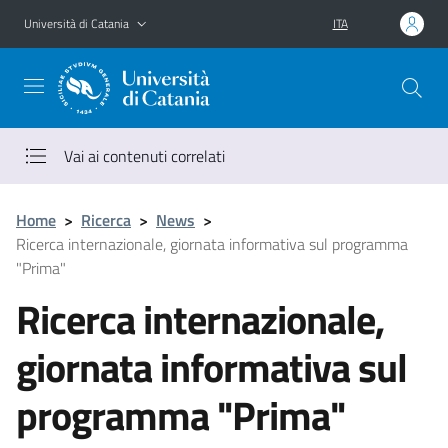
Vai al contenuto principale
Vai al menu di navigazione
Università di Catania
ITA
Vai ai contenuti correlati
Home
>
Ricerca
>
News
>
Ricerca internazionale, giornata informativa sul programma
"Prima"
Ricerca internazionale,
giornata informativa sul
programma "Prima"