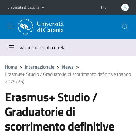
Vai al contenuto principale
Vai al menu di navigazione
Università di Catania
ITA
Vai ai contenuti correlati
Home
>
Internazionale
>
News
>
Erasmus+ Studio / Graduatorie di scorrimento definitive (bando
2025/26)
Erasmus+ Studio /
Graduatorie di
scorrimento definitive