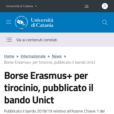
Vai al contenuto principale
Vai al menu di navigazione
Università di Catania
ITA
Vai ai contenuti correlati
Home
>
Internazionale
>
News
>
Borse Erasmus+ per tirocinio, pubblicato il bando Unict
Borse Erasmus+ per
tirocinio, pubblicato il
bando Unict
Pubblicato il bando 2018/19 relativo all'Azione Chiave 1 del