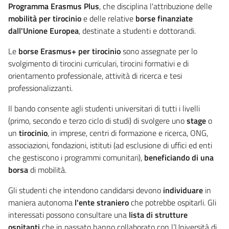
Programma Erasmus Plus
, che disciplina l'attribuzione delle
mobilità per tirocinio
e delle relative
borse finanziate
dall'Unione Europea
, destinate a studenti e dottorandi.
Le
borse Erasmus+ per tirocinio
sono assegnate per lo
svolgimento di tirocini curriculari, tirocini formativi e di
orientamento professionale, attività di ricerca e tesi
professionalizzanti.
Il bando consente agli studenti universitari di tutti i livelli
(primo, secondo e terzo ciclo di studi) di svolgere uno
stage
o
un
tirocinio
, in imprese, centri di formazione e ricerca, ONG,
associazioni, fondazioni, istituti (ad esclusione di uffici ed enti
che gestiscono i programmi comunitari),
beneficiando di una
borsa
di mobilità.
Gli studenti che intendono candidarsi devono
individuare
in
maniera autonoma
l'ente straniero
che potrebbe ospitarli. Gli
interessati possono consultare una
lista di strutture
ospitanti
che in passato hanno collaborato con l’Università di