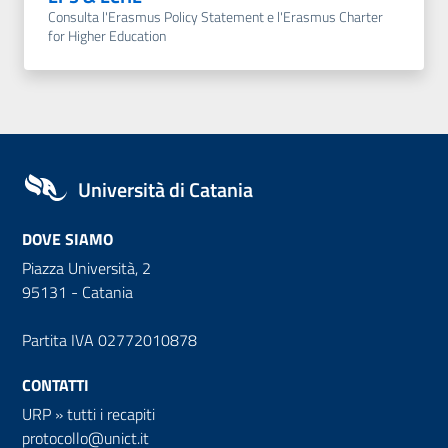
Consulta l'Erasmus Policy Statement e l'Erasmus Charter
for Higher Education
Università di Catania
DOVE SIAMO
Piazza Università, 2
95131 - Catania
Partita IVA 02772010878
CONTATTI
URP
»
tutti i recapiti
protocollo@unict.it