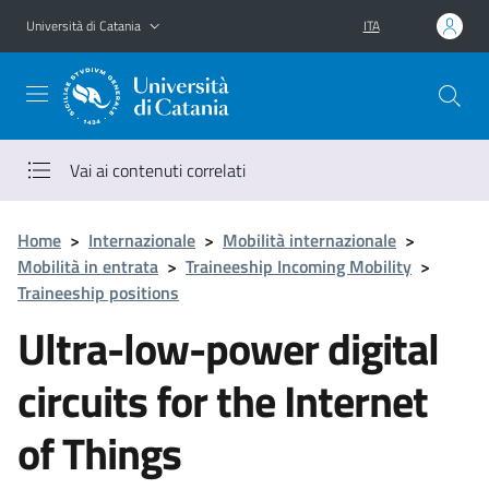
Vai al contenuto principale
Vai al menu di navigazione
Università di Catania
ITA
Vai ai contenuti correlati
Home
>
Internazionale
>
Mobilità internazionale
>
Mobilità in entrata
>
Traineeship Incoming Mobility
>
Traineeship positions
Ultra-low-power digital
circuits for the Internet
of Things