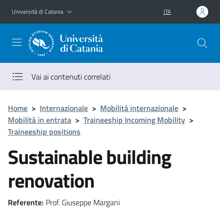
Vai al contenuto principale
Vai al menu di navigazione
Università di Catania
ITA
Vai ai contenuti correlati
Home
>
Internazionale
>
Mobilità internazionale
>
Mobilità in entrata
>
Traineeship Incoming Mobility
>
Traineeship positions
Sustainable building
renovation
Referente:
Prof. Giuseppe Margani