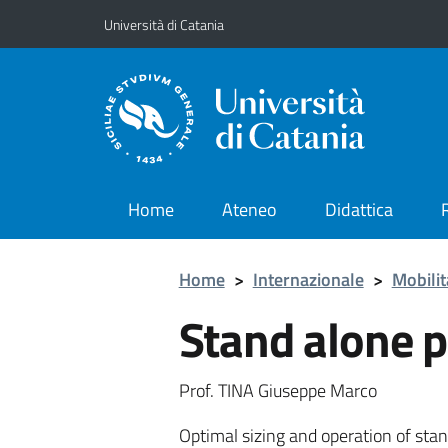
Vai al contenuto principale
Vai al menu di navigazione
Università di Catania
Home
Ateneo
Didattica
Home
>
Internazionale
>
Mobilit
Stand alone 
Prof. TINA Giuseppe Marco
Optimal sizing and operation of sta