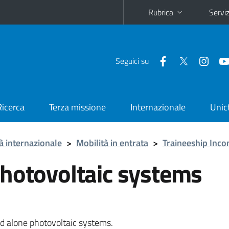
Rubrica
Serviz
Seguici su
Ricerca
Terza missione
Internazionale
Unic
à internazionale
>
Mobilità in entrata
>
Traineeship Inco
photovoltaic systems
nd alone photovoltaic systems.