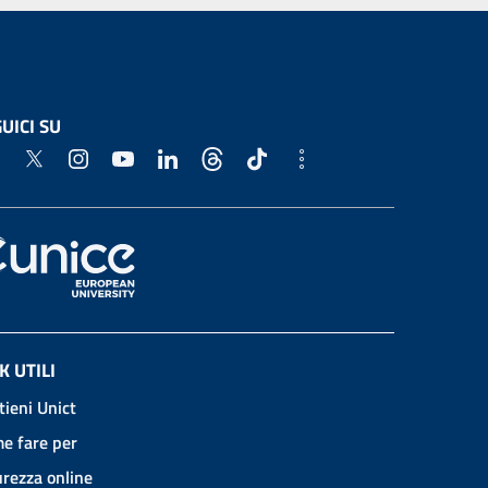
UICI SU
K UTILI
tieni Unict
e fare per
urezza online