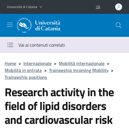
Vai al contenuto principale
Vai al menu di navigazione
Università di Catania
ITA
Vai ai contenuti correlati
Home
>
Internazionale
>
Mobilità internazionale
>
Mobilità in entrata
>
Traineeship Incoming Mobility
>
Traineeship positions
Research activity in the
field of lipid disorders
and cardiovascular risk