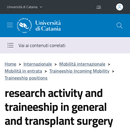
Vai al contenuto principale
Vai al menu di navigazione
Università di Catania
ITA
Vai ai contenuti correlati
Home
>
Internazionale
>
Mobilità internazionale
>
Mobilità in entrata
>
Traineeship Incoming Mobility
>
Traineeship positions
research activity and
traineeship in general
and transplant surgery